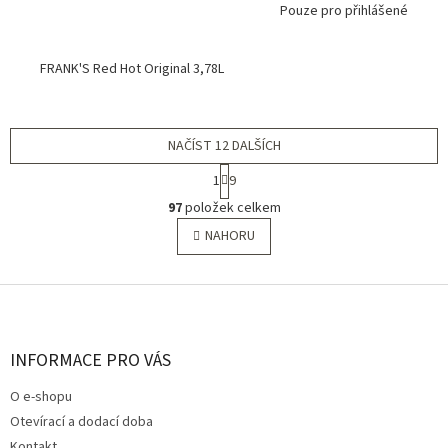
Pouze pro přihlášené
FRANK'S Red Hot Original 3,78L
NAČÍST 12 DALŠÍCH
S
1
9
t
O
r
97
položek celkem
v
á
l
NAHORU
n
á
k
o
d
v
Z
a
á
c
á
n
í
p
í
p
a
INFORMACE PRO VÁS
r
t
v
O e-shopu
í
k
Otevírací a dodací doba
y
v
Kontakt