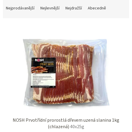
Ř
a
Nejprodávanější
Nejlevnější
Nejdražší
Abecedně
z
e
V
n
ý
í
p
p
i
r
s
o
p
d
r
u
o
k
d
t
u
ů
k
t
ů
NOSH Prvotřídní prorostlá dřevem uzená slanina 1kg
(chlazená)
40x25g