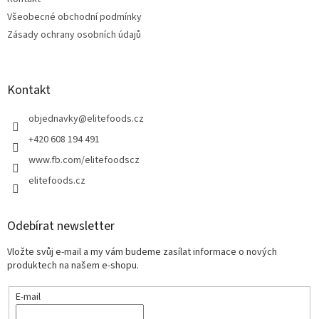
ý
Všeobecné obchodní podmínky
p
Zásady ochrany osobních údajů
i
s
u
Kontakt
objednavky
@
elitefoods.cz
+420 608 194 491
www.fb.com/elitefoodscz
elitefoods.cz
Odebírat newsletter
Vložte svůj e-mail a my vám budeme zasílat informace o nových
produktech na našem e-shopu.
E-mail