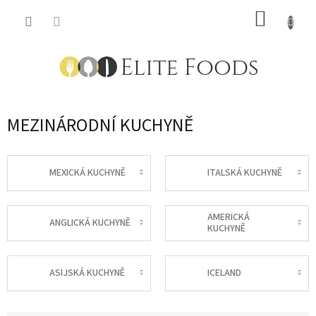
Přejít
NÁKUP
na
obsah
KOŠÍK
MEZINÁRODNÍ KUCHYNĚ
MEXICKÁ KUCHYNĚ
ITALSKÁ KUCHYNĚ
AMERICKÁ
ANGLICKÁ KUCHYNĚ
KUCHYNĚ
ASIJSKÁ KUCHYNĚ
ICELAND