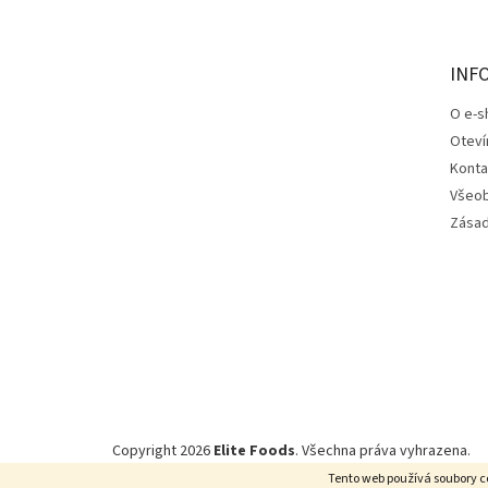
p
a
t
INF
í
O e-s
Oteví
Konta
Všeob
Zásad
Copyright 2026
Elite Foods
. Všechna práva vyhrazena.
Tento web používá soubory c