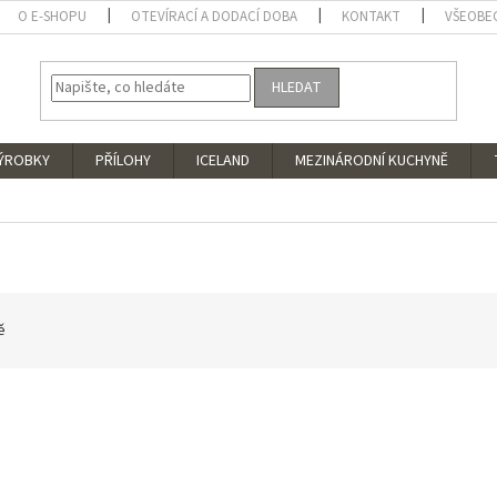
O E-SHOPU
OTEVÍRACÍ A DODACÍ DOBA
KONTAKT
VŠEOBE
HLEDAT
VÝROBKY
PŘÍLOHY
ICELAND
MEZINÁRODNÍ KUCHYNĚ
ě