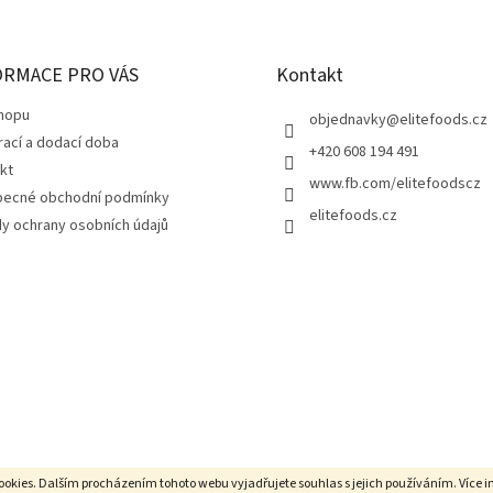
d
a
c
í
ORMACE PRO VÁS
Kontakt
p
r
hopu
objednavky
@
elitefoods.cz
v
rací a dodací doba
+420 608 194 491
k
kt
y
www.fb.com/elitefoodscz
v
ecné obchodní podmínky
elitefoods.cz
ý
y ochrany osobních údajů
p
i
s
u
ookies. Dalším procházením tohoto webu vyjadřujete souhlas s jejich používáním. Více 