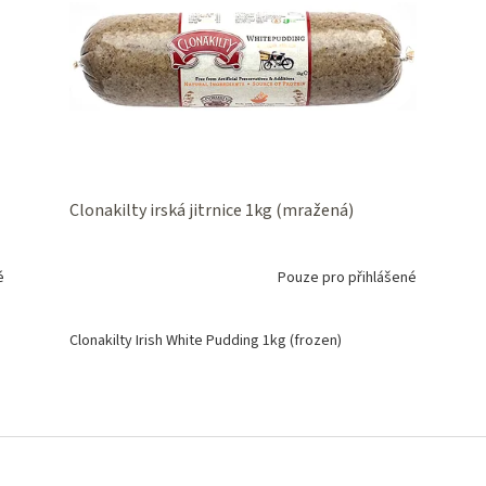
Clonakilty irská jitrnice 1kg (mražená)
é
Pouze pro přihlášené
Clonakilty Irish White Pudding 1kg (frozen)
O
v
l
á