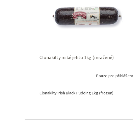
s
o
p
d
r
u
o
k
d
t
u
ů
k
t
ů
Clonakilty irské jelito 1kg (mražené)
Pouze pro přihlášen
Clonakilty Irish Black Pudding 1kg (frozen)
Z
á