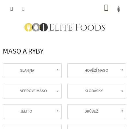
Přejít
NÁKUP
na
obsah
KOŠÍK
MASO A RYBY
SLANINA
HOVĚZÍ MASO
VEPŘOVÉ MASO
KLOBÁSKY
JELITO
DRŮBEŽ