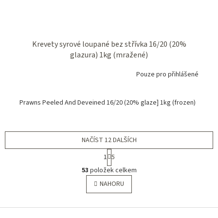
Krevety syrové loupané bez střívka 16/20 (20%
glazura) 1kg (mražené)
Pouze pro přihlášené
Prawns Peeled And Deveined 16/20 (20% glaze] 1kg (frozen)
NAČÍST 12 DALŠÍCH
S
1
5
t
O
r
53
položek celkem
v
á
l
NAHORU
n
á
k
o
d
v
Z
a