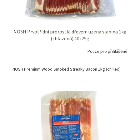
k
t
ů
NOSH Prvotřídní prorostlá dřevem uzená slanina 1kg
(chlazená)
40x25g
Pouze pro přihlášené
NOSH Premium Wood Smoked Streaky Bacon 1kg (chilled)