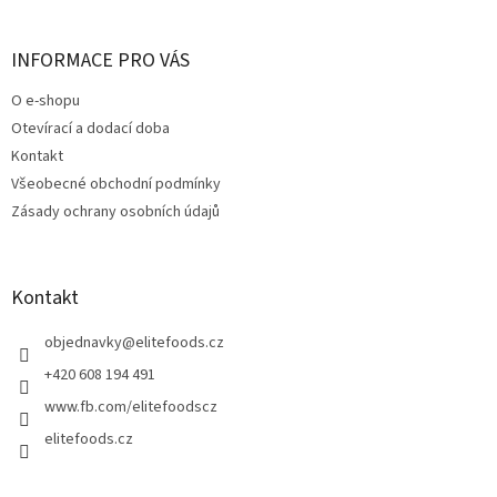
á
c
á
n
í
p
í
p
a
INFORMACE PRO VÁS
r
t
v
O e-shopu
í
k
Otevírací a dodací doba
y
v
Kontakt
ý
Všeobecné obchodní podmínky
p
Zásady ochrany osobních údajů
i
s
u
Kontakt
objednavky
@
elitefoods.cz
+420 608 194 491
www.fb.com/elitefoodscz
elitefoods.cz