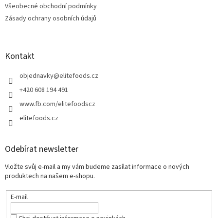
k
Všeobecné obchodní podmínky
y
Zásady ochrany osobních údajů
v
ý
p
i
Kontakt
s
u
objednavky
@
elitefoods.cz
+420 608 194 491
www.fb.com/elitefoodscz
elitefoods.cz
Odebírat newsletter
Vložte svůj e-mail a my vám budeme zasílat informace o nových
produktech na našem e-shopu.
E-mail