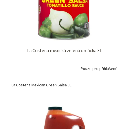
o
k
d
t
u
ů
k
t
ů
La Costena mexická zelená omáčka 3L
Pouze pro přihlášené
La Costena Mexican Green Salsa 3L