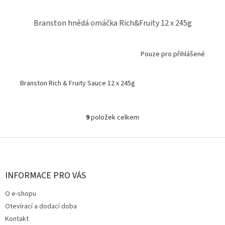
Branston hnědá omáčka Rich&Fruity 12 x 245g
Pouze pro přihlášené
Branston Rich & Fruity Sauce 12 x 245g
9
položek celkem
O
v
l
Z
á
á
d
p
a
a
INFORMACE PRO VÁS
c
t
í
O e-shopu
í
p
Otevírací a dodací doba
r
v
Kontakt