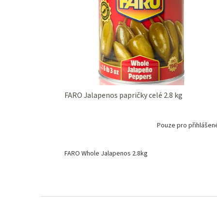
FARO Jalapenos papričky celé 2.8 kg
Pouze pro přihlášen
FARO Whole Jalapenos 2.8kg
Z
á