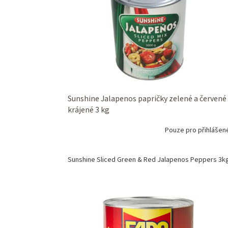
s
o
p
d
r
u
o
k
d
t
u
ů
k
t
ů
Sunshine Jalapenos papričky zelené a červené
krájené 3 kg
Pouze pro přihlášen
Sunshine Sliced Green & Red Jalapenos Peppers 3k