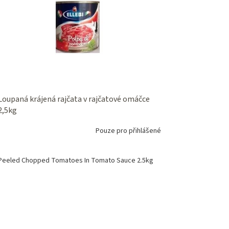
Loupaná krájená rajčata v rajčatové omáčce
2,5kg
Pouze pro přihlášené
Peeled Chopped Tomatoes In Tomato Sauce 2.5kg