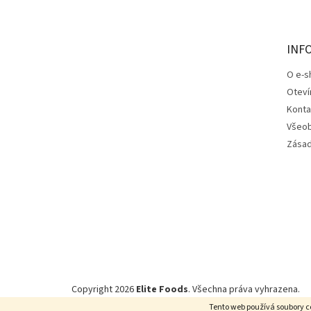
p
a
t
INF
í
O e-s
Oteví
Konta
Všeob
Zásad
Copyright 2026
Elite Foods
. Všechna práva vyhrazena.
Tento web používá soubory c