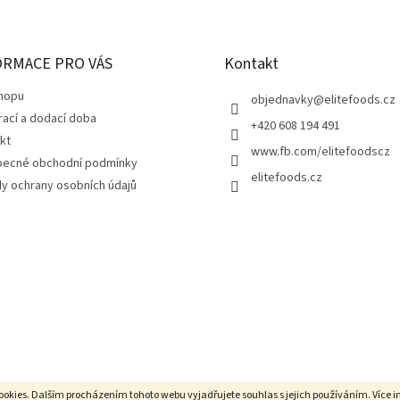
d
a
c
í
ORMACE PRO VÁS
Kontakt
p
r
hopu
objednavky
@
elitefoods.cz
v
rací a dodací doba
+420 608 194 491
k
kt
y
www.fb.com/elitefoodscz
v
ecné obchodní podmínky
elitefoods.cz
ý
y ochrany osobních údajů
p
i
s
u
ookies. Dalším procházením tohoto webu vyjadřujete souhlas s jejich používáním. Více 