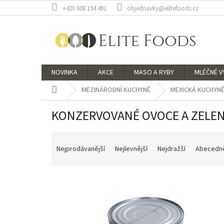
Přejít
+420 608 194 491
objednavky@elitefoods.cz
na
obsah
NOVINKA
AKCE
MASO A RYBY
MLÉČNÉ 
Domů
MEZINÁRODNÍ KUCHYNĚ
MEXICKÁ KUCHYN
KONZERVOVANÉ OVOCE A ZELE
Ř
a
Nejprodávanější
Nejlevnější
Nejdražší
Abecedn
z
e
V
n
ý
í
p
p
i
r