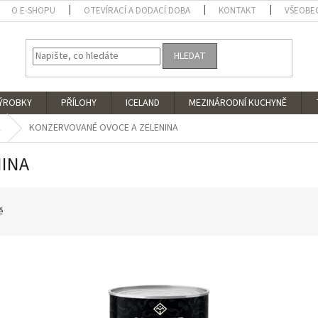
O E-SHOPU
OTEVÍRACÍ A DODACÍ DOBA
KONTAKT
VŠEOBE
HLEDAT
VÝROBKY
PŘÍLOHY
ICELAND
MEZINÁRODNÍ KUCHYNĚ
Ě
KONZERVOVANÉ OVOCE A ZELENINA
NINA
ě