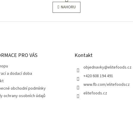
r
v
NAHORU
á
l
n
á
k
d
o
a
v
c
á
í
n
p
í
r
ORMACE PRO VÁS
v
Kontakt
k
y
hopu
objednavky
@
elitefoods.cz
v
rací a dodací doba
+420 608 194 491
ý
kt
p
www.fb.com/elitefoodscz
ecné obchodní podmínky
i
elitefoods.cz
s
y ochrany osobních údajů
u