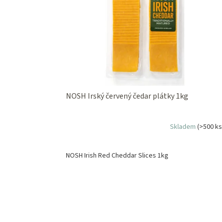
s
o
p
d
r
u
o
k
d
t
u
ů
k
t
ů
NOSH Irský červený čedar plátky 1kg
Skladem
(>500 ks
NOSH Irish Red Cheddar Slices 1kg