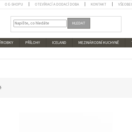
O E-SHOPU
OTEVÍRACÍ A DODACÍ DOBA
KONTAKT
VŠEOBE
HLEDAT
VÝROBKY
PŘÍLOHY
ICELAND
MEZINÁRODNÍ KUCHYNĚ
ě