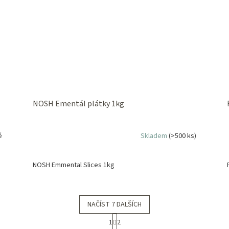
NOSH Ementál plátky 1kg
é
Skladem
(>500 ks)
NOSH Emmental Slices 1kg
NAČÍST 7 DALŠÍCH
S
1
2
t
O