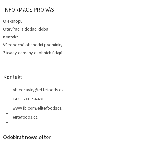
d
p
a
a
INFORMACE PRO VÁS
c
t
í
O e-shopu
í
p
Otevírací a dodací doba
r
v
Kontakt
k
Všeobecné obchodní podmínky
y
Zásady ochrany osobních údajů
v
ý
p
i
Kontakt
s
u
objednavky
@
elitefoods.cz
+420 608 194 491
www.fb.com/elitefoodscz
elitefoods.cz
Odebírat newsletter