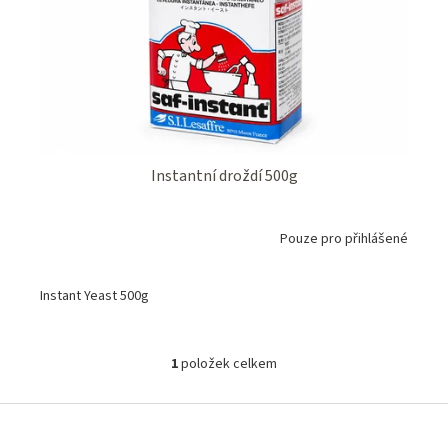
o
k
d
t
u
ů
k
t
ů
Instantní droždí 500g
Pouze pro přihlášené
Instant Yeast 500g
1
položek celkem
O
v
l
Z
á
á