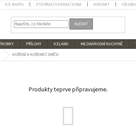
O E-SHOPU
OTEVÍRACÍ A DODACÍ DOBA
KONTAKT
VŠEOBE
HLEDAT
VÝROBKY
PŘÍLOHY
ICELAND
MEZINÁRODNÍ KUCHYNĚ
Ě
KOŘENÍ A KOŘENÍCÍ SMĚSI
Produkty teprve připravujeme.