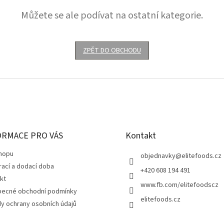
Můžete se ale podívat na ostatní kategorie.
ZPĚT DO OBCHODU
ORMACE PRO VÁS
Kontakt
hopu
objednavky
@
elitefoods.cz
rací a dodací doba
+420 608 194 491
kt
www.fb.com/elitefoodscz
ecné obchodní podmínky
elitefoods.cz
y ochrany osobních údajů