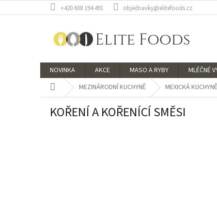
Přejít
+420 608 194 491
objednavky@elitefoods.cz
na
obsah
NOVINKA
AKCE
MASO A RYBY
MLÉČNÉ 
Domů
MEZINÁRODNÍ KUCHYNĚ
MEXICKÁ KUCHYN
KOŘENÍ A KOŘENÍCÍ SMĚSI