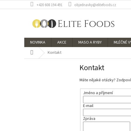
Přejít
+420 608 194 491
objednavky@elitefoods.cz
na
obsah
NOVINKA
AKCE
MASO A RYBY
MLÉČNÉ 
Domů
Kontakt
Kontakt
Máte nějaké otázky? Zodpovím
Jméno a příjmení
E-mail
Zpráva