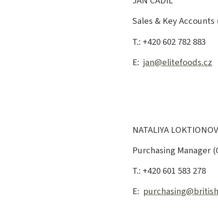
JAN ČADIL
Sales & Key Accounts 
T.: +420 602 782 883
E:
jan@elitefoods.cz
NATALIYA LOKTIONO
Purchasing Manager (
T.: +420 601 583 278
E:
purchasing@britis