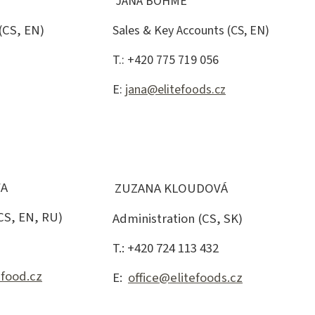
JANA BÖHME
(CS, EN)
Sales & Key Accounts (CS, EN)
T.: +420 775 719 056
E:
jana@elitefoods.cz
VA
ZUZANA KLOUDOVÁ
CS, EN, RU)
Administration (CS, SK)
T.: +420 724 113 432
hfood.cz
E:
office@elitefoods.cz