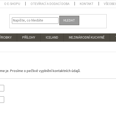
O E-SHOPU
OTEVÍRACÍ A DODACÍ DOBA
KONTAKT
VŠEOBE
HLEDAT
VÝROBKY
PŘÍLOHY
ICELAND
MEZINÁRODNÍ KUCHYNĚ
e je. Prosíme o pečlivé vyplnění kontaktních údajů.