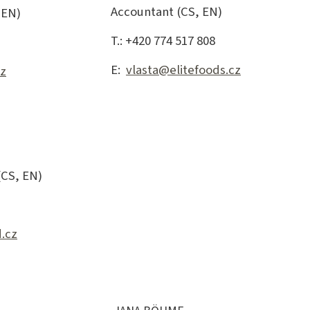
Accountant (CS, EN)
 EN)
T.: +420 774 517 808
E:
vlasta@elitefoods.cz
cz
(CS, EN)
.cz