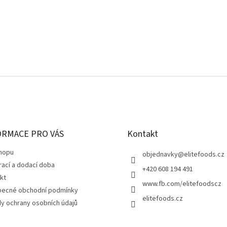
ORMACE PRO VÁS
Kontakt
hopu
objednavky
@
elitefoods.cz
rací a dodací doba
+420 608 194 491
kt
www.fb.com/elitefoodscz
ecné obchodní podmínky
elitefoods.cz
y ochrany osobních údajů