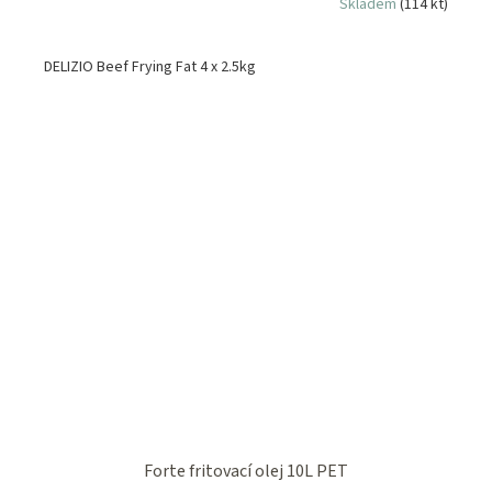
Skladem
(114 kt)
DELIZIO Beef Frying Fat 4 x 2.5kg
Forte fritovací olej 10L PET