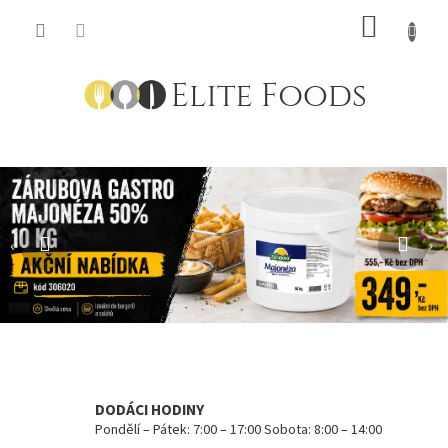
Přejít
NÁKUP
na
obsah
KOŠÍK
V
Předchozí
Násl
á
š
e
ň
p
r
o
k
v
DODÁCI HODINY
Pondělí – Pátek: 7:00 – 17:00 Sobota: 8:00 – 14:00
a