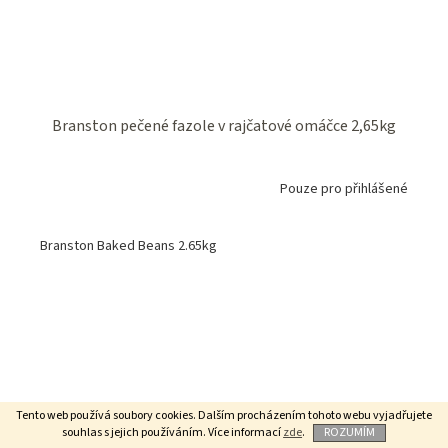
Branston pečené fazole v rajčatové omáčce 2,65kg
Pouze pro přihlášené
Branston Baked Beans 2.65kg
Tento web používá soubory cookies. Dalším procházením tohoto webu vyjadřujete
souhlas s jejich používáním. Více informací
zde
.
ROZUMÍM