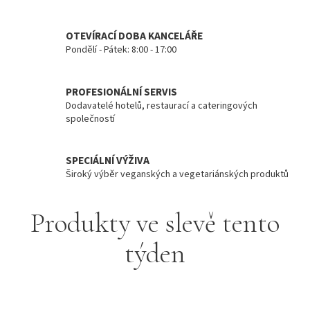
l
i
OTEVÍRACÍ DOBA KANCELÁŘE
t
Pondělí - Pátek: 8:00 - 17:00
u
a
PROFESIONÁLNÍ SERVIS
c
Dodavatelé hotelů, restaurací a cateringových
společností
h
u
SPECIÁLNÍ VÝŽIVA
ť
Široký výběr veganských a vegetariánských produktů
Produkty ve slevě tento
týden