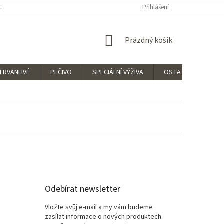
CNÉ OBCHODNÍ PODMÍNKY
ZÁSADY OCHRANY OSOBNÍCH ÚDAJŮ
Přihlášení
NÁKUPNÍ
Prázdný košík
KOŠÍK
TRVANLIVÉ
PEČIVO
SPECIÁLNÍ VÝŽIVA
OSTATNÍ
Obl
Odebírat newsletter
Vložte svůj e-mail a my vám budeme
zasílat informace o nových produktech