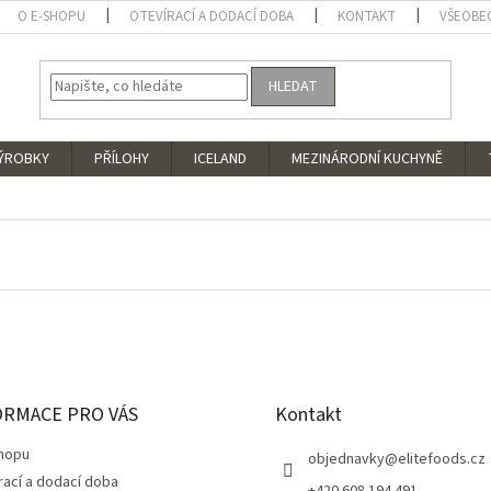
O E-SHOPU
OTEVÍRACÍ A DODACÍ DOBA
KONTAKT
VŠEOBE
HLEDAT
VÝROBKY
PŘÍLOHY
ICELAND
MEZINÁRODNÍ KUCHYNĚ
ORMACE PRO VÁS
Kontakt
hopu
objednavky
@
elitefoods.cz
rací a dodací doba
+420 608 194 491