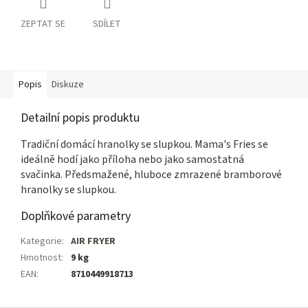
ZEPTAT SE
SDÍLET
Popis
Diskuze
Detailní popis produktu
Tradiční domácí hranolky se slupkou. Mama's Fries se
ideálně hodí jako příloha nebo jako samostatná
svačinka. Předsmažené, hluboce zmrazené bramborové
hranolky se slupkou.
Doplňkové parametry
Kategorie
:
AIR FRYER
Hmotnost
:
9 kg
EAN
:
8710449918713