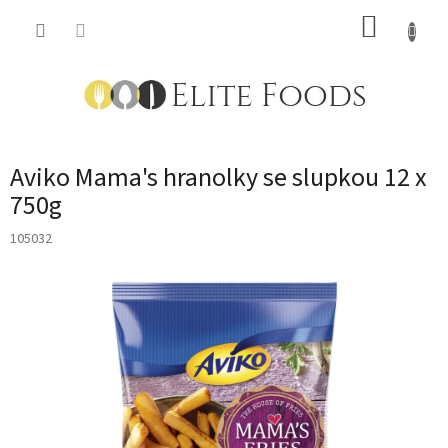
Přejít
NÁKUP
na
obsah
KOŠÍK
Aviko Mama's hranolky se slupkou 12 x
750g
105032