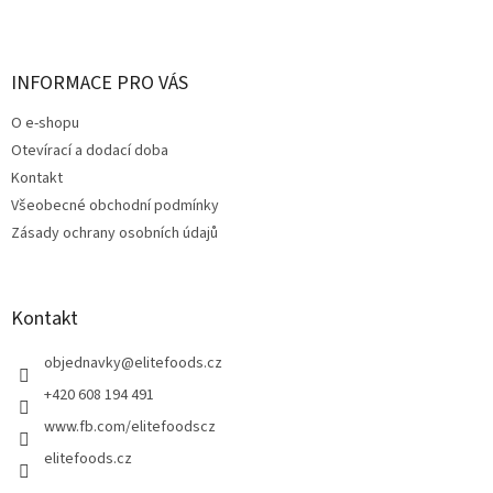
Z
á
p
a
INFORMACE PRO VÁS
t
O e-shopu
í
Otevírací a dodací doba
Kontakt
Všeobecné obchodní podmínky
Zásady ochrany osobních údajů
Kontakt
objednavky
@
elitefoods.cz
+420 608 194 491
www.fb.com/elitefoodscz
elitefoods.cz