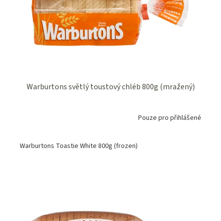
o
k
d
t
u
ů
k
t
ů
Warburtons světlý toustový chléb 800g (mražený)
Pouze pro přihlášené
Warburtons Toastie White 800g (frozen)