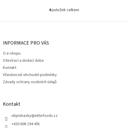
4
položek celkem
O
v
l
Z
á
á
d
p
a
a
INFORMACE PRO VÁS
c
t
í
O e-shopu
í
p
Otevírací a dodací doba
r
v
Kontakt
k
Všeobecné obchodní podmínky
y
Zásady ochrany osobních údajů
v
ý
p
i
Kontakt
s
u
objednavky
@
elitefoods.cz
+420 608 194 491