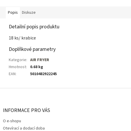
Popis
Diskuze
Detailní popis produktu
18 ks/ krabice
Doplňkové parametry
Kategorie
:
AIR FRYER
Hmotnost
:
0.68 kg
EAN
:
5010482922245
Z
á
p
a
INFORMACE PRO VÁS
t
O e-shopu
í
Otevírací a dodací doba