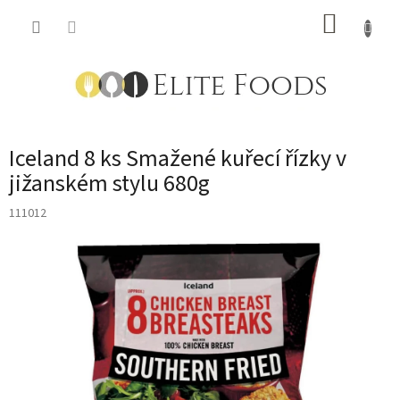
Přejít
NÁKUP
na
obsah
KOŠÍK
Iceland 8 ks Smažené kuřecí řízky v
jižanském stylu 680g
111012