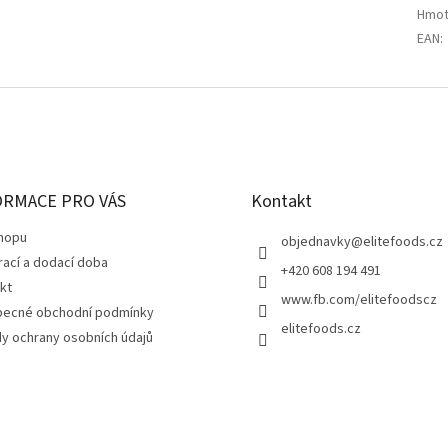
Hmot
EAN
:
ORMACE PRO VÁS
Kontakt
hopu
objednavky
@
elitefoods.cz
rací a dodací doba
+420 608 194 491
kt
www.fb.com/elitefoodscz
ecné obchodní podmínky
elitefoods.cz
y ochrany osobních údajů