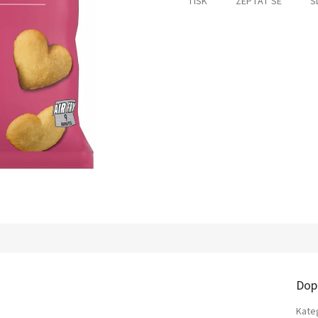
TISK
ZEPTAT SE
S
Dop
Kate