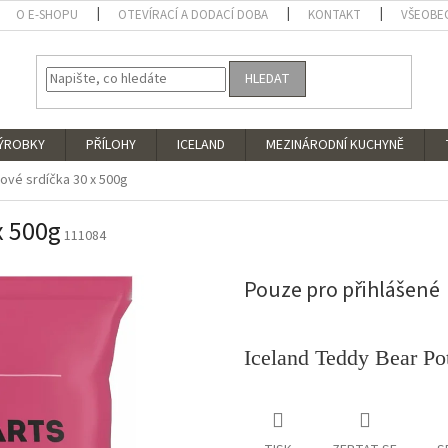
O E-SHOPU
OTEVÍRACÍ A DODACÍ DOBA
KONTAKT
VŠEOBE
HLEDAT
VÝROBKY
PŘÍLOHY
ICELAND
MEZINÁRODNÍ KUCHYNĚ
ové srdíčka 30 x 500g
x 500g
111084
Pouze pro přihlášené
Iceland Teddy Bear Po