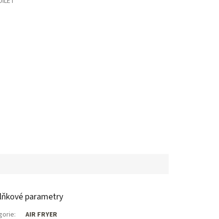
DÍLET
lňkové parametry
gorie
:
AIR FRYER