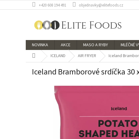
Přejít
+420 608 194 491
objednavky@elitefoods.cz
na
obsah
NOVINKA
AKCE
MASO A RYBY
MLÉČNÉ 
Domů
ICELAND
AIR FRYER
Iceland Brambor
Iceland Bramborové srdíčka 30 