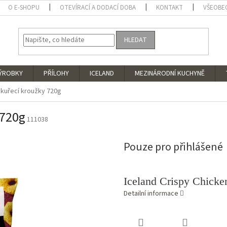
O E-SHOPU
OTEVÍRACÍ A DODACÍ DOBA
KONTAKT
VŠEOBE
HLEDAT
VÝROBKY
PŘÍLOHY
ICELAND
MEZINÁRODNÍ KUCHYNĚ
 kuřecí kroužky 720g
 720g
111038
Pouze pro přihlášené
Iceland Crispy Chick
Detailní informace