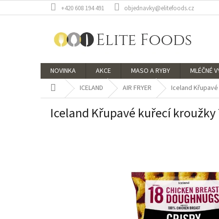
Přejít
+420 608 194 491
objednavky@elitefoods.cz
na
obsah
NOVINKA
AKCE
MASO A RYBY
MLÉČNÉ 
Domů
ICELAND
AIR FRYER
Iceland Křupavé
Iceland Křupavé kuřecí kroužky