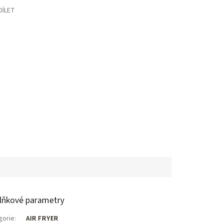
DÍLET
lňkové parametry
gorie
:
AIR FRYER