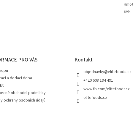
Hmot
EAN
:
ORMACE PRO VÁS
Kontakt
hopu
objednavky
@
elitefoods.cz
rací a dodací doba
+420 608 194 491
kt
www.fb.com/elitefoodscz
ecné obchodní podmínky
elitefoods.cz
y ochrany osobních údajů