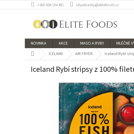
Přejít
+420 608 194 491
objednavky@elitefoods.cz
na
obsah
NOVINKA
AKCE
MASO A RYBY
MLÉČNÉ 
Domů
ICELAND
AIR FRYER
Iceland Rybí str
Iceland Rybí stripsy z 100% file