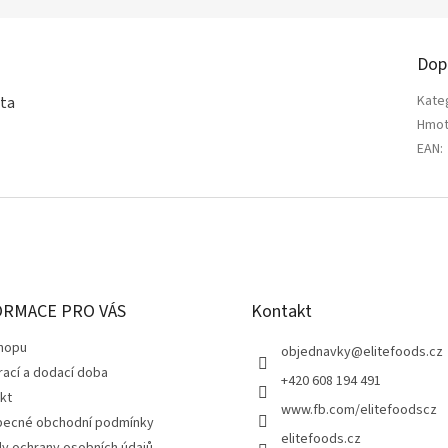
Dop
Kate
eta
Hmot
EAN
:
ORMACE PRO VÁS
Kontakt
hopu
objednavky
@
elitefoods.cz
rací a dodací doba
+420 608 194 491
kt
www.fb.com/elitefoodscz
ecné obchodní podmínky
elitefoods.cz