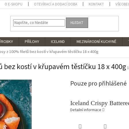
O E-SHOPU
OTEVÍRACÍ A DODACÍ DOBA
KONTAKT
VŠEOBE
HLEDAT
VÝROBKY
PŘÍLOHY
ICELAND
MEZINÁRODNÍ KUCHYNĚ
ipsy z 100% filetů bez kostí v křupavém těstíčku 18 x 400g
tů bez kostí v křupavém těstíčku 18 x 400g
1
Pouze pro přihlášené
Iceland Crispy Battered
Detailní informace