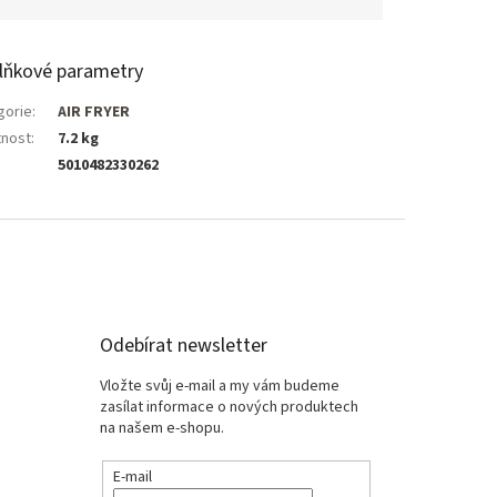
lňkové parametry
gorie
:
AIR FRYER
nost
:
7.2 kg
5010482330262
Odebírat newsletter
Vložte svůj e-mail a my vám budeme
zasílat informace o nových produktech
na našem e-shopu.
E-mail