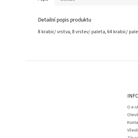
Detailní popis produktu
8 krabic/ vrstva, 8 vrstev/ paleta, 64 krabic/ pal
Z
á
p
a
t
INF
í
O e-s
Oteví
Konta
Všeob