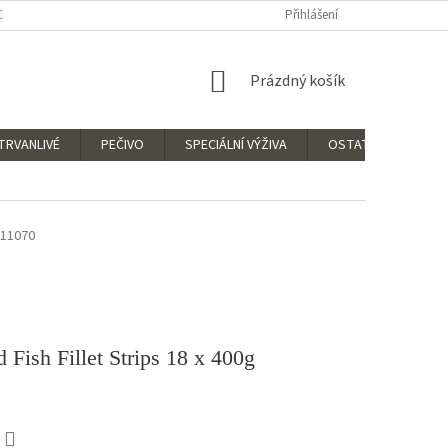
CNÉ OBCHODNÍ PODMÍNKY
ZÁSADY OCHRANY OSOBNÍCH ÚDAJŮ
Přihlášení
NÁKUPNÍ
Prázdný košík
KOŠÍK
TRVANLIVÉ
PEČIVO
SPECIÁLNÍ VÝŽIVA
OSTATNÍ
Obl
11070
 Fish Fillet Strips 18 x 400g