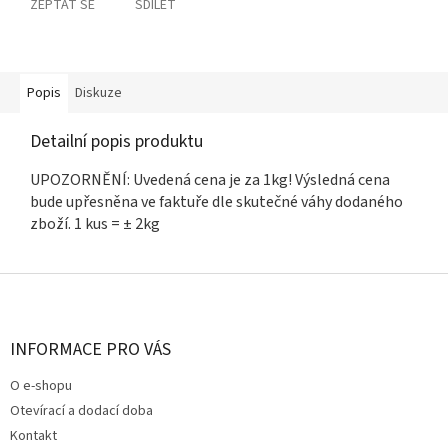
ZEPTAT SE
SDÍLET
Popis
Diskuze
Detailní popis produktu
UPOZORNĚNÍ: Uvedená cena je za 1kg! Výsledná cena
bude upřesněna ve faktuře dle skutečné váhy dodaného
zboží. 1 kus = ± 2kg
Z
á
p
a
INFORMACE PRO VÁS
t
O e-shopu
í
Otevírací a dodací doba
Kontakt