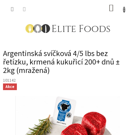
Přejít
NÁKUP
na
obsah
KOŠÍK
Argentinská svíčková 4/5 lbs bez
řetízku, krmená kukuřicí 200+ dnů ±
2kg (mražená)
101142
Akce