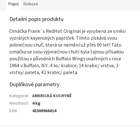
Popis
Diskuze
Detailní popis produktu
Omáčka Frank´s RedHot Original je vyrobená ze směsi
vyzrálých kayenských papriček. Tímto získává svou
jedinečnou chuť, která se nemění už přes 90 let! Tato
omáčka se svou výjimečnou chutí byla tajnou přísadou
použitou v původních Buffalo Wings uvařených v roce
1964 v Buffalo, N.Y.. 4 ks/ krabice, 14 krabic/ vrstva, 3
vrstvy/ paleta, 42 krabic/ paleta.
Doplňkové parametry
Kategorie
:
AMERICKÁ KUCHYNĚ
Hmotnost
:
4 kg
EAN
:
41500966014
Z
á