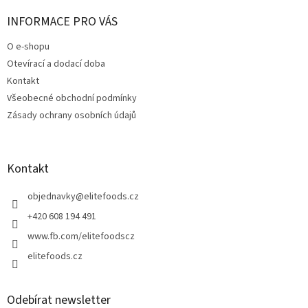
p
a
INFORMACE PRO VÁS
t
O e-shopu
í
Otevírací a dodací doba
Kontakt
Všeobecné obchodní podmínky
Zásady ochrany osobních údajů
Kontakt
objednavky
@
elitefoods.cz
+420 608 194 491
www.fb.com/elitefoodscz
elitefoods.cz
Odebírat newsletter