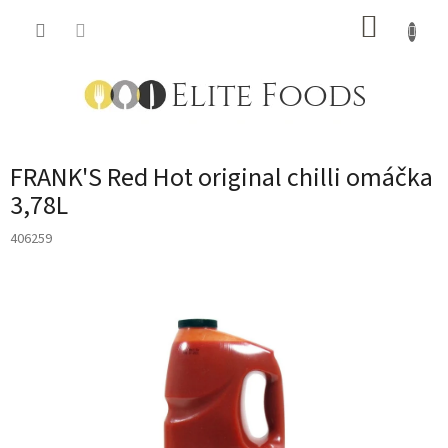
Přejít
NÁKUP
na
obsah
KOŠÍK
FRANK'S Red Hot original chilli omáčka
3,78L
406259