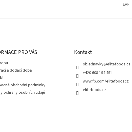
EAN
:
ORMACE PRO VÁS
Kontakt
hopu
objednavky
@
elitefoods.cz
rací a dodací doba
+420 608 194 491
kt
www.fb.com/elitefoodscz
ecné obchodní podmínky
elitefoods.cz
y ochrany osobních údajů