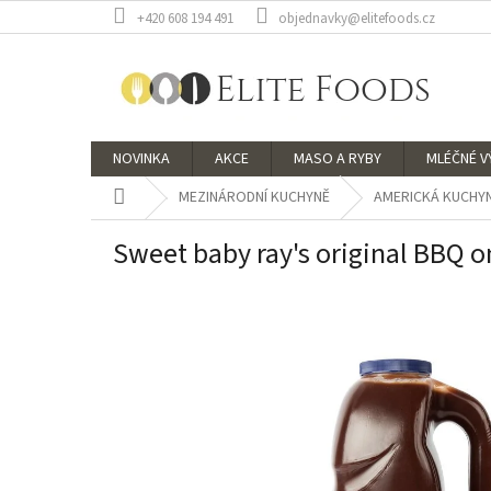
Přejít
+420 608 194 491
objednavky@elitefoods.cz
na
obsah
NOVINKA
AKCE
MASO A RYBY
MLÉČNÉ 
Domů
MEZINÁRODNÍ KUCHYNĚ
AMERICKÁ KUCHY
Sweet baby ray's original BBQ 