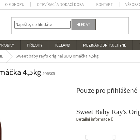
O E-SHOPU
OTEVÍRACÍ A DODACÍ DOBA
KONTAKT
VŠEOBE
HLEDAT
VÝROBKY
PŘÍLOHY
ICELAND
MEZINÁRODNÍ KUCHYNĚ
NĚ
Sweet baby ray's original BBQ omáčka 4,5kg
omáčka 4,5kg
406305
Pouze pro přihlášené
Sweet Baby Ray's Ori
Detailní informace