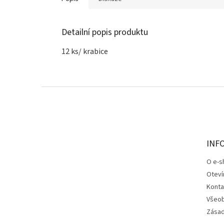
Detailní popis produktu
12 ks/ krabice
Z
á
p
a
t
INF
í
O e-s
Oteví
Konta
Všeob
Zásad