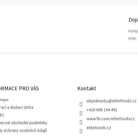
Dop
Kate
EAN
:
ORMACE PRO VÁS
Kontakt
hopu
objednavky
@
elitefoods.cz
rací a dodací doba
+420 608 194 491
kt
www.fb.com/elitefoodscz
ecné obchodní podmínky
elitefoods.cz
y ochrany osobních údajů