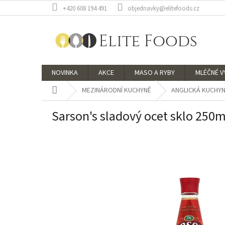
Přejít
+420 608 194 491
objednavky@elitefoods.cz
na
obsah
NOVINKA
AKCE
MASO A RYBY
MLÉČNÉ 
Domů
MEZINÁRODNÍ KUCHYNĚ
ANGLICKÁ KUCHY
Sarson's sladový ocet sklo 250m