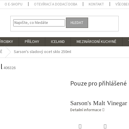
O E-SHOPU
OTEVÍRACÍ A DODACÍ DOBA
KONTAKT
VŠEOBE
HLEDAT
VÝROBKY
PŘÍLOHY
ICELAND
MEZINÁRODNÍ KUCHYNĚ
NĚ
Sarson's sladový ocet sklo 250ml
l
406326
Pouze pro přihlášené
Sarson's Malt Vinegar
Detailní informace