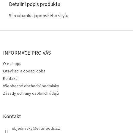
Detailní popis produktu
Strouhanka japonského stylu
Z
á
p
a
INFORMACE PRO VÁS
t
O e-shopu
í
Otevírací a dodací doba
Kontakt
Všeobecné obchodní podmínky
Zásady ochrany osobních údajů
Kontakt
objednavky
@
elitefoods.cz