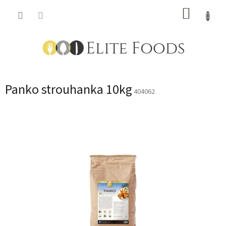
Přejít
NÁKUP
na
obsah
KOŠÍK
Panko strouhanka 10kg
404062