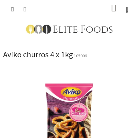
Přejít
NÁKUP
na
obsah
KOŠÍK
Aviko churros 4 x 1kg
105006