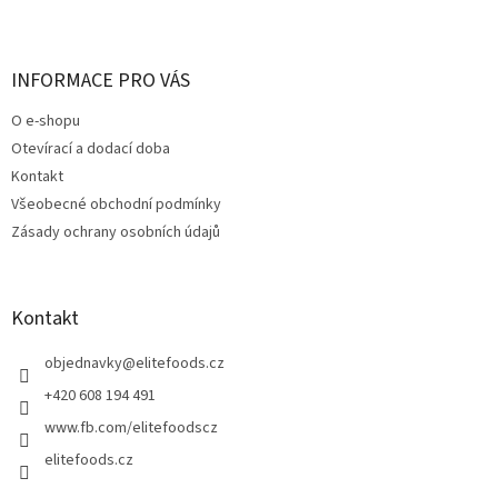
Z
á
p
a
INFORMACE PRO VÁS
t
O e-shopu
í
Otevírací a dodací doba
Kontakt
Všeobecné obchodní podmínky
Zásady ochrany osobních údajů
Kontakt
objednavky
@
elitefoods.cz
+420 608 194 491
www.fb.com/elitefoodscz
elitefoods.cz