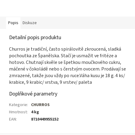
Popis
Diskuze
Detailní popis produktu
Churros je tradiční, často spirálovitě zkroucená, sladká
pochoutka ze Španělska. Stačí je usmažit ve fritéze a
hotovo. Chutnají skvěle se špetkou moučkového cukru,
máčené v čokoládě nebo s čerstvým ovocem. Prodávají se
zmrazené, takže jsou vždy po ruce.Váha kusu je 18 g. 4 ks/
krabice, 9 krabic/ vrstva, 9 vrstev/ paleta
Doplňkové parametry
Kategorie
:
CHURROS
Hmotnost
:
4 kg
EAN
:
8710449955152