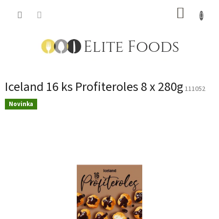
Přejít
NÁKUP
na
obsah
KOŠÍK
Iceland 16 ks Profiteroles 8 x 280g
111052
Novinka