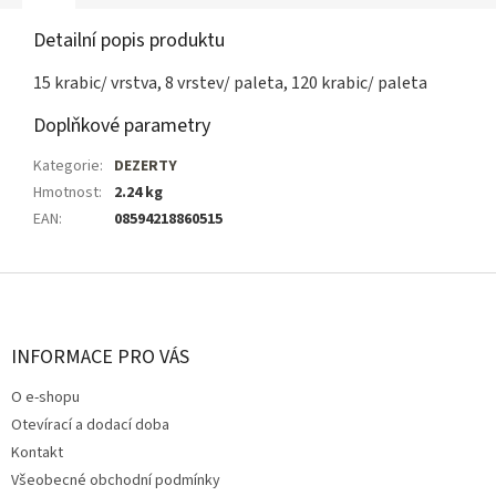
Detailní popis produktu
15 krabic/ vrstva, 8 vrstev/ paleta, 120 krabic/ paleta
Doplňkové parametry
Kategorie
:
DEZERTY
Hmotnost
:
2.24 kg
EAN
:
08594218860515
Z
á
p
a
INFORMACE PRO VÁS
t
O e-shopu
í
Otevírací a dodací doba
Kontakt
Všeobecné obchodní podmínky