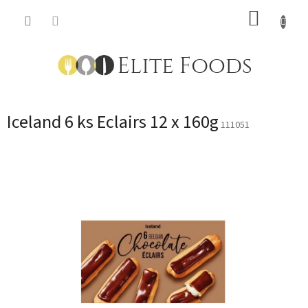
Přejít
NÁKUP
na
obsah
KOŠÍK
Iceland 6 ks Eclairs 12 x 160g
111051