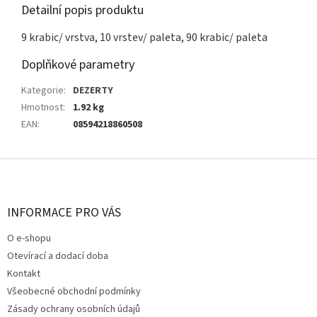
Detailní popis produktu
9 krabic/ vrstva, 10 vrstev/ paleta, 90 krabic/ paleta
Doplňkové parametry
Kategorie
:
DEZERTY
Hmotnost
:
1.92 kg
EAN
:
08594218860508
Z
á
p
a
INFORMACE PRO VÁS
t
O e-shopu
í
Otevírací a dodací doba
Kontakt
Všeobecné obchodní podmínky
Zásady ochrany osobních údajů