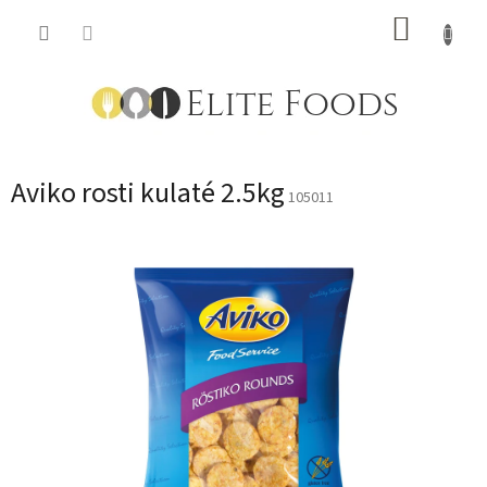
Přejít
NÁKUP
na
obsah
KOŠÍK
Aviko rosti kulaté 2.5kg
105011