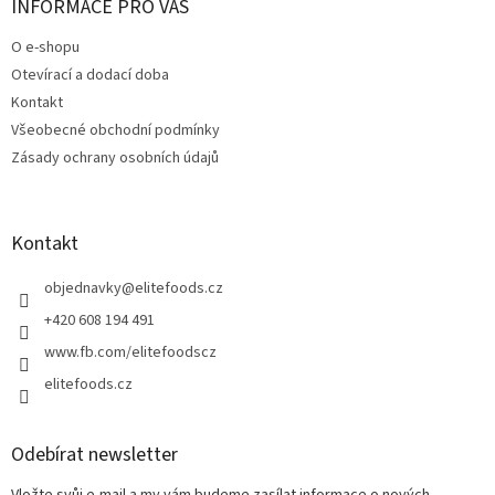
a
INFORMACE PRO VÁS
t
O e-shopu
í
Otevírací a dodací doba
Kontakt
Všeobecné obchodní podmínky
Zásady ochrany osobních údajů
Kontakt
objednavky
@
elitefoods.cz
+420 608 194 491
www.fb.com/elitefoodscz
elitefoods.cz
Odebírat newsletter