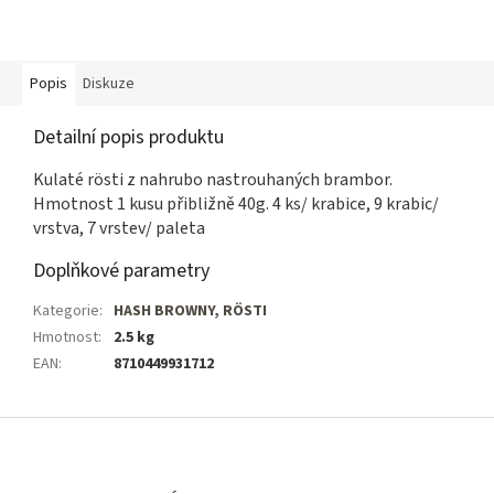
Popis
Diskuze
Detailní popis produktu
Kulaté rösti z nahrubo nastrouhaných brambor.
Hmotnost 1 kusu přibližně 40g. 4 ks/ krabice, 9 krabic/
vrstva, 7 vrstev/ paleta
Doplňkové parametry
Kategorie
:
HASH BROWNY, RÖSTI
Hmotnost
:
2.5 kg
EAN
:
8710449931712
Z
á
p