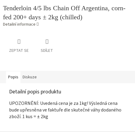
Tenderloin 4/5 lbs Chain Off Argentina, corn-
fed 200+ days ± 2kg (chilled)
Detailní informace
ZEPTAT SE
SDÍLET
Popis
Diskuze
Detailní popis produktu
UPOZORNĚNÍ: Uvedená cena je za 1kg! Výsledná cena
bude upřesněna ve faktuře dle skutečné váhy dodaného
zboží. 1 kus = ± 2kg
Z