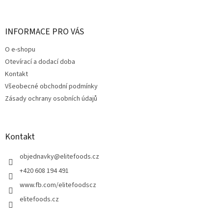
á
p
a
INFORMACE PRO VÁS
t
O e-shopu
í
Otevírací a dodací doba
Kontakt
Všeobecné obchodní podmínky
Zásady ochrany osobních údajů
Kontakt
objednavky
@
elitefoods.cz
+420 608 194 491
www.fb.com/elitefoodscz
elitefoods.cz