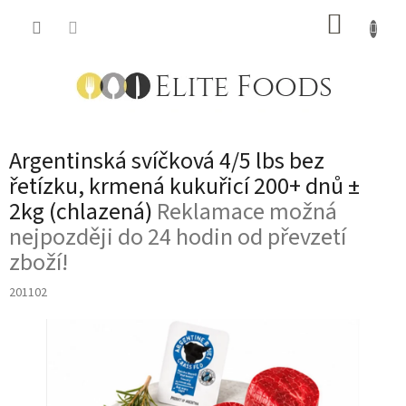
Přejít
NÁKUP
na
obsah
KOŠÍK
Argentinská svíčková 4/5 lbs bez
řetízku, krmená kukuřicí 200+ dnů ±
2kg (chlazená)
Reklamace možná
nejpozději do 24 hodin od převzetí
zboží!
201102