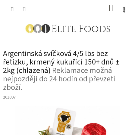
Přejít
NÁKUP
na
obsah
KOŠÍK
Argentinská svíčková 4/5 lbs bez
řetízku, krmený kukuřicí 150+ dnů ±
2kg (chlazená)
Reklamace možná
nejpozději do 24 hodin od převzetí
zboží.
201097