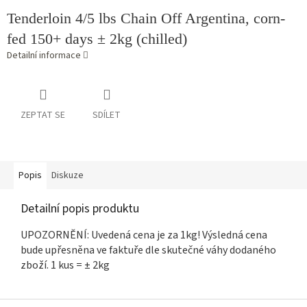
Tenderloin 4/5 lbs Chain Off Argentina, corn-
fed 150+ days ± 2kg (chilled)
Detailní informace
ZEPTAT SE
SDÍLET
Popis
Diskuze
Detailní popis produktu
UPOZORNĚNÍ: Uvedená cena je za 1kg! Výsledná cena
bude upřesněna ve faktuře dle skutečné váhy dodaného
zboží. 1 kus = ± 2kg
Z