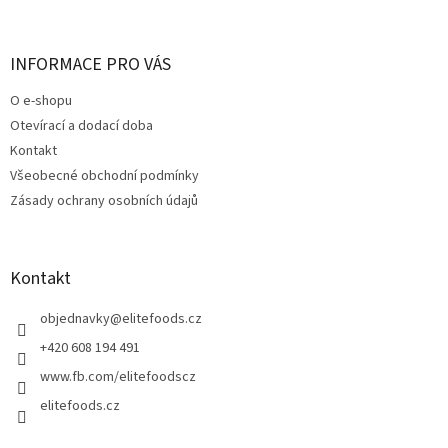
á
p
a
INFORMACE PRO VÁS
t
O e-shopu
í
Otevírací a dodací doba
Kontakt
Všeobecné obchodní podmínky
Zásady ochrany osobních údajů
Kontakt
objednavky
@
elitefoods.cz
+420 608 194 491
www.fb.com/elitefoodscz
elitefoods.cz