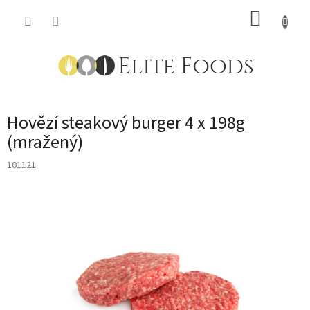
Přejít
NÁKUP
na
obsah
KOŠÍK
Hovězí steakový burger 4 x 198g
(mražený)
101121