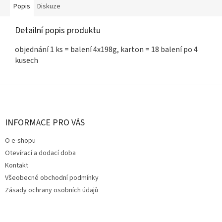
Popis
Diskuze
Detailní popis produktu
objednání 1 ks = balení 4x198g, karton = 18 balení po 4
kusech
Z
á
p
a
INFORMACE PRO VÁS
t
O e-shopu
í
Otevírací a dodací doba
Kontakt
Všeobecné obchodní podmínky
Zásady ochrany osobních údajů