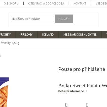
O E-SHOPU
OTEVÍRACÍ A DODACÍ DOBA
KONTAKT
VŠEOBE
HLEDAT
VÝROBKY
PŘÍLOHY
ICELAND
MEZINÁRODNÍ KUCHYNĚ
 čtvrtky 2,5kg
2
Pouze pro přihlášené
Aviko Sweet Potato W
Detailní informace