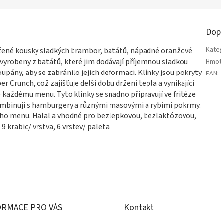
Dop
Kate
žené kousky sladkých brambor, batátů, nápadné oranžové
u vyrobeny z batátů, které jim dodávají příjemnou sladkou
Hmot
pány, aby se zabránilo jejich deformaci. Klínky jsou pokryty
EAN
:
 Crunch, což zajišťuje delší dobu držení tepla a vynikající
e každému menu. Tyto klínky se snadno připravují ve fritéze
ombinují s hamburgery a různými masovými a rybími pokrmy.
ého menu. Halal a vhodné pro bezlepkovou, bezlaktózovou,
9 krabic/ vrstva, 6 vrstev/ paleta
ORMACE PRO VÁS
Kontakt