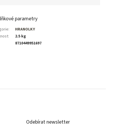
lňkové parametry
gorie
:
HRANOLKY
nost
:
2.5 kg
8710449951697
Odebírat newsletter