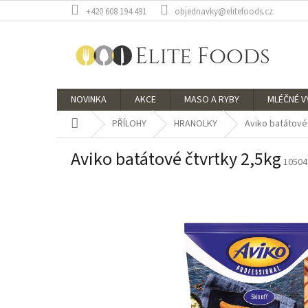
Přejít
+420 608 194 491
objednavky@elitefoods.cz
na
obsah
NOVINKA
AKCE
MASO A RYBY
MLÉČNÉ 
Domů
PŘÍLOHY
HRANOLKY
Aviko batátové
Aviko batátové čtvrtky 2,5kg
10504