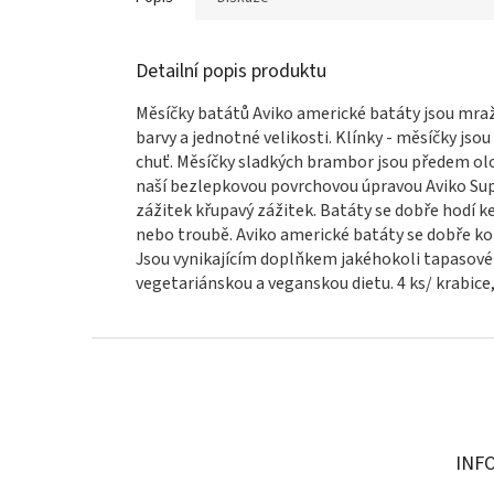
Detailní popis produktu
Měsíčky batátů Aviko americké batáty jsou mra
barvy a jednotné velikosti. Klínky - měsíčky jso
chuť. Měsíčky sladkých brambor jsou předem olou
naší bezlepkovou povrchovou úpravou Aviko Super
zážitek křupavý zážitek. Batáty se dobře hodí k
nebo troubě. Aviko americké batáty se dobře k
Jsou vynikajícím doplňkem jakéhokoli tapasov
vegetariánskou a veganskou dietu. 4 ks/ krabice, 
Z
á
p
a
t
INF
í