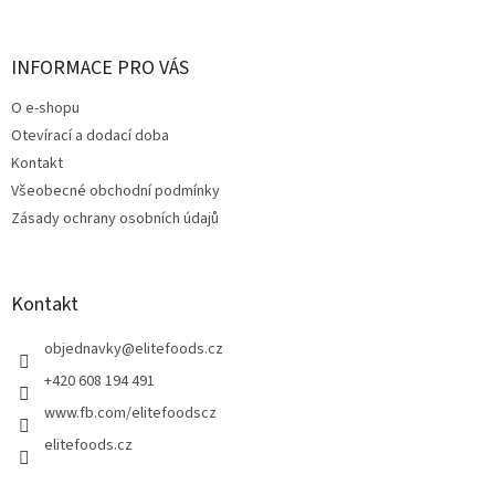
á
p
a
INFORMACE PRO VÁS
t
O e-shopu
í
Otevírací a dodací doba
Kontakt
Všeobecné obchodní podmínky
Zásady ochrany osobních údajů
Kontakt
objednavky
@
elitefoods.cz
+420 608 194 491
www.fb.com/elitefoodscz
elitefoods.cz