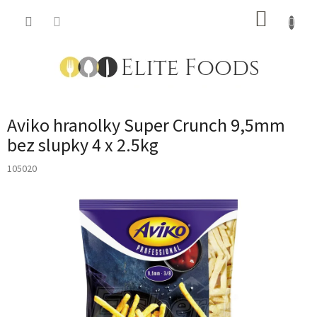
Přejít
NÁKUP
na
obsah
KOŠÍK
Aviko hranolky Super Crunch 9,5mm
bez slupky 4 x 2.5kg
105020