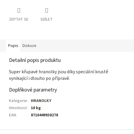
ZEPTAT SE
SDÍLET
Popis
Diskuze
Detailní popis produktu
Super křupavé hranolky jsou díky speciální krustě
vynikající i dlouho po přípravě.
Doplňkové parametry
Kategorie
:
HRANOLKY
Hmotnost
:
10 kg
EAN
:
8710449938278
Z