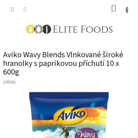
Přejít
NÁKUP
na
obsah
KOŠÍK
Aviko Wavy Blends Vlnkované široké
hranolky s paprikovou příchutí 10 x
600g
105061