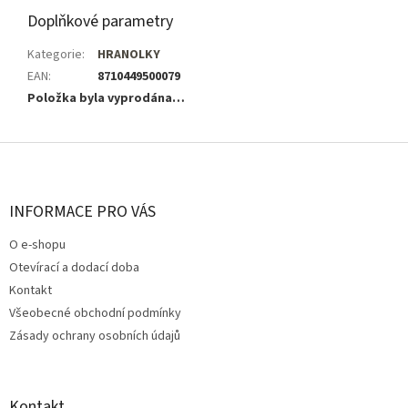
Doplňkové parametry
Kategorie
:
HRANOLKY
EAN
:
8710449500079
Položka byla vyprodána…
Z
á
p
a
INFORMACE PRO VÁS
t
O e-shopu
í
Otevírací a dodací doba
Kontakt
Všeobecné obchodní podmínky
Zásady ochrany osobních údajů
Kontakt