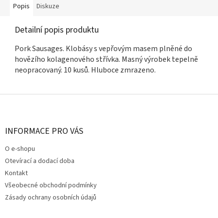
Popis
Diskuze
Detailní popis produktu
Pork Sausages. Klobásy s vepřovým masem plněné do
hovězího kolagenového střívka. Masný výrobek tepelně
neopracovaný. 10 kusů. Hluboce zmrazeno.
Z
á
p
a
INFORMACE PRO VÁS
t
O e-shopu
í
Otevírací a dodací doba
Kontakt
Všeobecné obchodní podmínky
Zásady ochrany osobních údajů