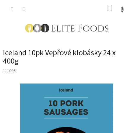
Přejít
NÁKUP
na
obsah
KOŠÍK
Iceland 10pk Vepřové klobásky 24 x
400g
111096