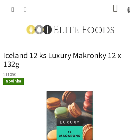
Přejít
NÁKUP
na
obsah
KOŠÍK
Iceland 12 ks Luxury Makronky 12 x
132g
111050
Novinka