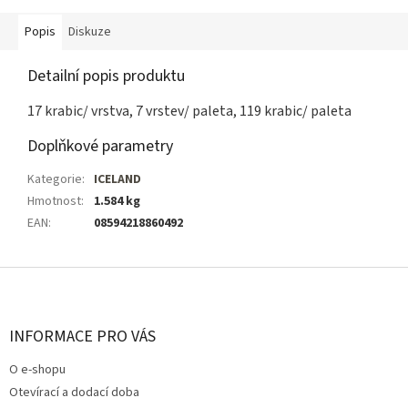
Popis
Diskuze
Detailní popis produktu
17 krabic/ vrstva, 7 vrstev/ paleta, 119 krabic/ paleta
Doplňkové parametry
Kategorie
:
ICELAND
Hmotnost
:
1.584 kg
EAN
:
08594218860492
Z
á
p
a
INFORMACE PRO VÁS
t
O e-shopu
í
Otevírací a dodací doba