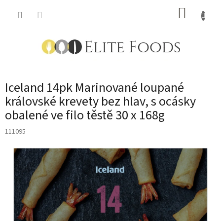
Přejít
NÁKUP
na
obsah
KOŠÍK
Iceland 14pk Marinované loupané
královské krevety bez hlav, s ocásky
obalené ve filo těstě 30 x 168g
111095