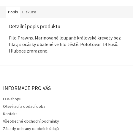
Popis
Diskuze
Detailní popis produktu
Filo Prawns. Marinované loupané královské krevety bez
hlav, s ocásky obalené ve filo těstě. Polotovar. 14 kusů.
Hluboce zmrazeno.
Z
á
p
a
INFORMACE PRO VÁS
t
O e-shopu
í
Otevírací a dodací doba
Kontakt
Všeobecné obchodní podmínky
Zásady ochrany osobních údajů