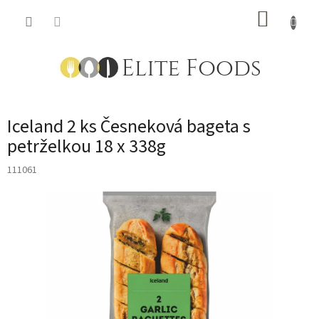
Přejít
NÁKUP
na
obsah
KOŠÍK
Iceland 2 ks Česneková bageta s
petrželkou 18 x 338g
111061