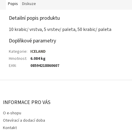
Popis
Diskuze
Detailní popis produktu
10 krabic/ vrstva, 5 vrstev/ paleta, 50 krabic/ paleta
Doplňkové parametry
Kategorie
:
ICELAND
Hmotnost
:
6.084 kg
EAN
:
08594218860607
Z
á
p
a
INFORMACE PRO VÁS
t
O e-shopu
í
Otevírací a dodací doba
Kontakt