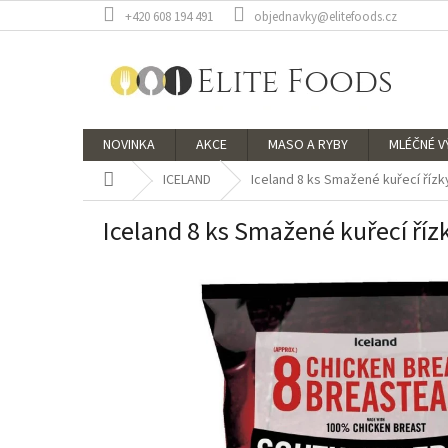
Přejít
+420 608 194 491
objednavky@elitefoods.cz
na
obsah
NOVINKA
AKCE
MASO A RYBY
MLÉČNÉ 
Domů
ICELAND
Iceland 8 ks Smažené kuřecí řízk
Iceland 8 ks Smažené kuřecí říz