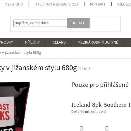
O E-SHOPU
OTEVÍRACÍ A DODACÍ DOBA
KONTAKT
VŠEOBE
HLEDAT
VÝROBKY
PŘÍLOHY
ICELAND
MEZINÁRODNÍ KUCHYNĚ
y v jižanském stylu 680g
ky v jižanském stylu 680g
111012
Pouze pro přihlášené
Iceland 8pk Southern 
Detailní informace