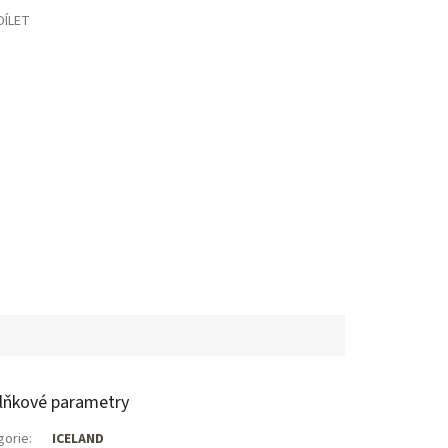
DÍLET
lňkové parametry
gorie
:
ICELAND