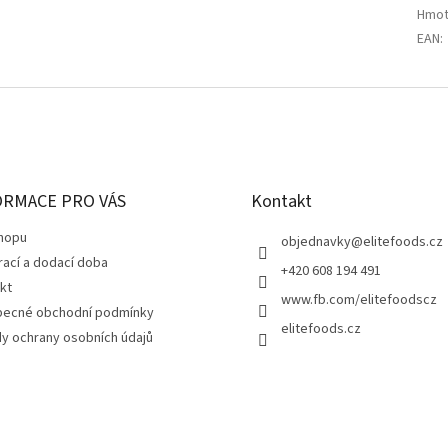
Hmot
EAN
:
ORMACE PRO VÁS
Kontakt
hopu
objednavky
@
elitefoods.cz
rací a dodací doba
+420 608 194 491
kt
www.fb.com/elitefoodscz
ecné obchodní podmínky
elitefoods.cz
y ochrany osobních údajů