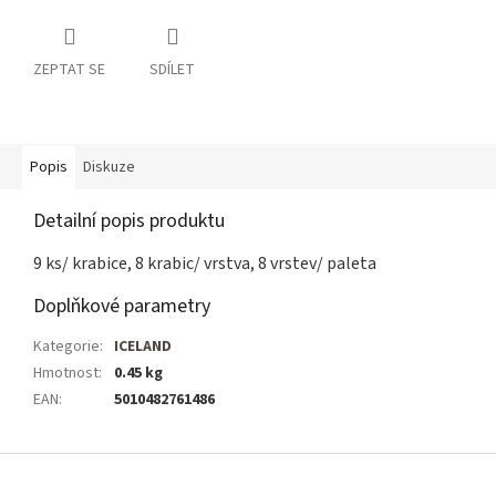
ZEPTAT SE
SDÍLET
Popis
Diskuze
Detailní popis produktu
9 ks/ krabice, 8 krabic/ vrstva, 8 vrstev/ paleta
Doplňkové parametry
Kategorie
:
ICELAND
Hmotnost
:
0.45 kg
EAN
:
5010482761486
Z
á