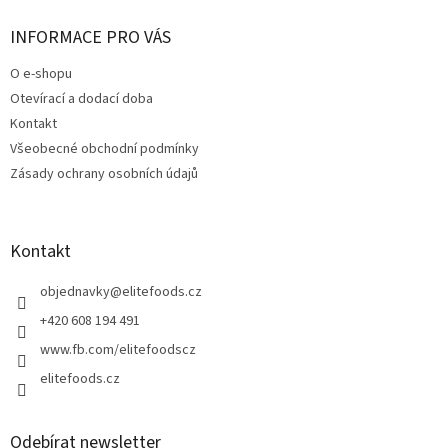
p
a
INFORMACE PRO VÁS
t
O e-shopu
í
Otevírací a dodací doba
Kontakt
Všeobecné obchodní podmínky
Zásady ochrany osobních údajů
Kontakt
objednavky
@
elitefoods.cz
+420 608 194 491
www.fb.com/elitefoodscz
elitefoods.cz
Odebírat newsletter