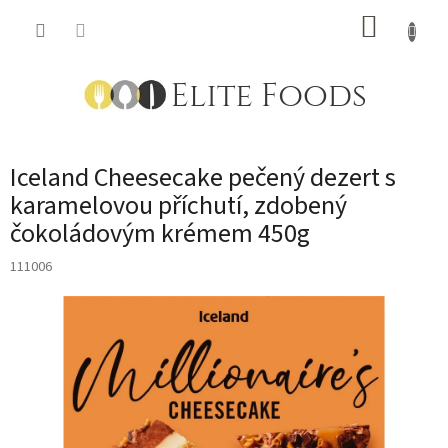
Přejít
NÁKUP
na
obsah
KOŠÍK
Iceland Cheesecake pečený dezert s
karamelovou příchutí, zdobený
čokoládovým krémem 450g
111006