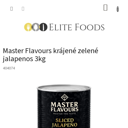
Přejít
NÁKUP
na
obsah
KOŠÍK
Master Flavours krájené zelené
jalapenos 3kg
404074