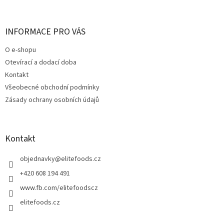
á
p
a
INFORMACE PRO VÁS
t
O e-shopu
í
Otevírací a dodací doba
Kontakt
Všeobecné obchodní podmínky
Zásady ochrany osobních údajů
Kontakt
objednavky
@
elitefoods.cz
+420 608 194 491
www.fb.com/elitefoodscz
elitefoods.cz