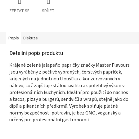
ZEPTAT SE
SDÍLET
Popis
Diskuze
Detailní popis produktu
Krájené zelené jalapeño papričky značky Master Flavours
jsou vyráběny z pečlivě vybraných, čerstvých papriček,
krájených na jednotnou tloušťku a konzervovaných v
nálevu, což zajišťuje stálou kvalitu a spolehlivý výkon v
profesionálních kuchyních. Ideální pro použití do nachos
a tacos, pizzy a burgerů, sendvičů a wrapů, stejně jako do
dipů a pikantních předkrmů. Výrobek splňuje platné
normy bezpečnosti potravin, je bez GMO, veganský a
určený pro profesionální gastronomii.
Z