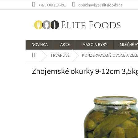
Přejít
+420 608 194 491
objednavky@elitefoods.cz
na
obsah
NOVINKA
AKCE
MASO A RYBY
MLÉČNÉ 
Domů
TRVANLIVÉ
KONZERVOVANÉ OVOCE A ZELE
Znojemské okurky 9-12cm 3,5k