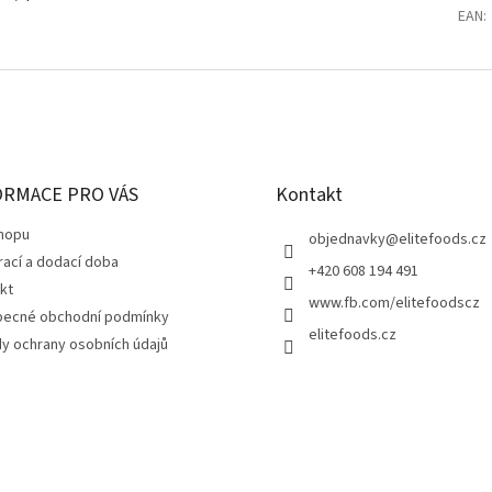
EAN
:
ORMACE PRO VÁS
Kontakt
hopu
objednavky
@
elitefoods.cz
rací a dodací doba
+420 608 194 491
kt
www.fb.com/elitefoodscz
ecné obchodní podmínky
elitefoods.cz
y ochrany osobních údajů