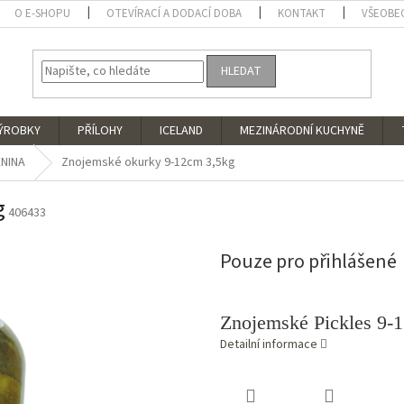
O E-SHOPU
OTEVÍRACÍ A DODACÍ DOBA
KONTAKT
VŠEOBE
HLEDAT
VÝROBKY
PŘÍLOHY
ICELAND
MEZINÁRODNÍ KUCHYNĚ
NINA
Znojemské okurky 9-12cm 3,5kg
g
406433
Pouze pro přihlášené
Znojemské Pickles 9-
Detailní informace