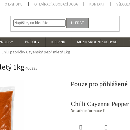
O E-SHOPU
OTEVÍRACÍ A DODACÍ DOBA
KONTAKT
VŠEOBE
HLEDAT
VÝROBKY
PŘÍLOHY
ICELAND
MEZINÁRODNÍ KUCHYNĚ
Chilli papričky Cayenský pepř mletý 1kg
letý 1kg
406235
Pouze pro přihlášené
Chilli Cayenne Peppe
Detailní informace