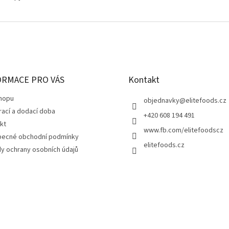
ORMACE PRO VÁS
Kontakt
hopu
objednavky
@
elitefoods.cz
rací a dodací doba
+420 608 194 491
kt
www.fb.com/elitefoodscz
ecné obchodní podmínky
elitefoods.cz
y ochrany osobních údajů