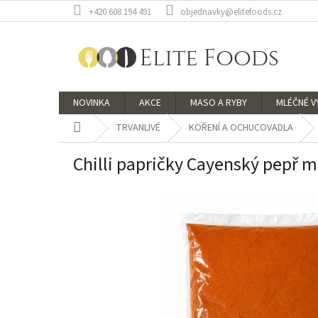
Přejít
+420 608 194 491
objednavky@elitefoods.cz
na
obsah
NOVINKA
AKCE
MASO A RYBY
MLÉČNÉ 
Domů
TRVANLIVÉ
KOŘENÍ A OCHUCOVADLA
Chilli papričky Cayenský pepř m