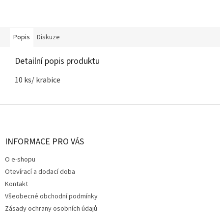
Popis
Diskuze
Detailní popis produktu
10 ks/ krabice
Z
á
p
a
INFORMACE PRO VÁS
t
O e-shopu
í
Otevírací a dodací doba
Kontakt
Všeobecné obchodní podmínky
Zásady ochrany osobních údajů