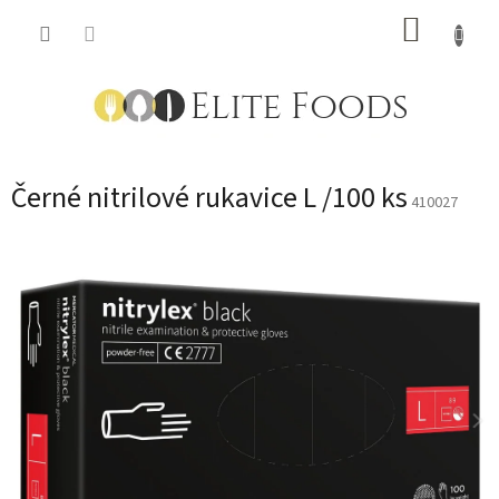
Přejít
NÁKUP
na
obsah
KOŠÍK
Černé nitrilové rukavice L /100 ks
410027