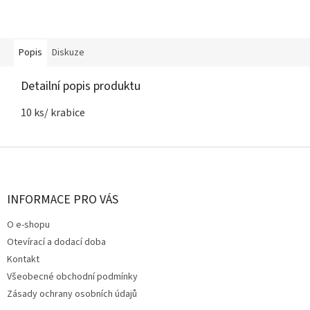
Popis
Diskuze
Detailní popis produktu
10 ks/ krabice
Z
á
p
a
INFORMACE PRO VÁS
t
O e-shopu
í
Otevírací a dodací doba
Kontakt
Všeobecné obchodní podmínky
Zásady ochrany osobních údajů