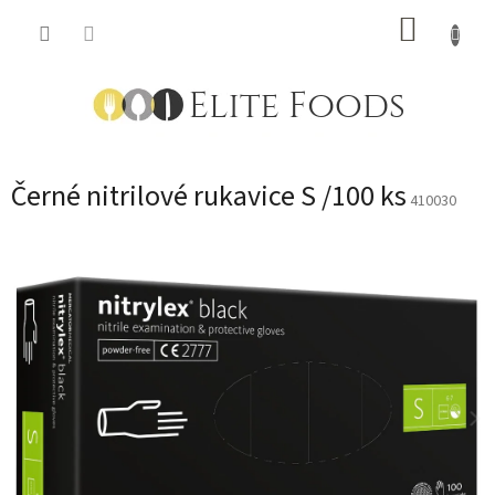
Přejít
NÁKUP
na
obsah
KOŠÍK
Černé nitrilové rukavice S /100 ks
410030