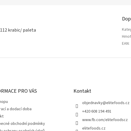
Dop
Kate
, 112 krabic/ paleta
Hmot
EAN
:
ORMACE PRO VÁS
Kontakt
hopu
objednavky
@
elitefoods.cz
rací a dodací doba
+420 608 194 491
kt
www.fb.com/elitefoodscz
ecné obchodní podmínky
elitefoods.cz