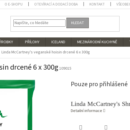
O E-SHOPU
OTEVÍRACÍ A DODACÍ DOBA
KONTAKT
VŠEOBE
HLEDAT
VÝROBKY
PŘÍLOHY
ICELAND
MEZINÁRODNÍ KUCHYNĚ
Linda McCartney's veganské hoisin drcené 6 x 300g
sin drcené 6 x 300g
109015
Pouze pro přihlášené
Linda McCartney's S
Detailní informace