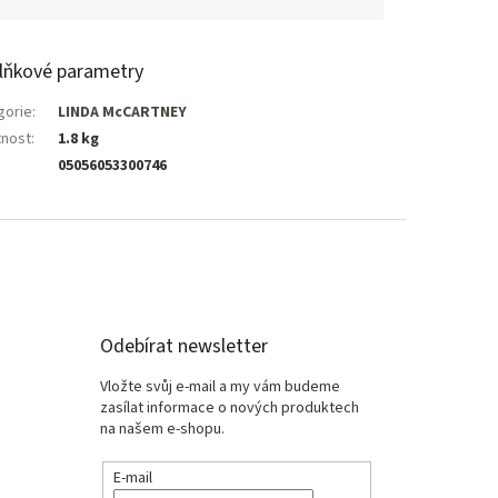
lňkové parametry
gorie
:
LINDA McCARTNEY
nost
:
1.8 kg
05056053300746
Odebírat newsletter
Vložte svůj e-mail a my vám budeme
zasílat informace o nových produktech
na našem e-shopu.
E-mail