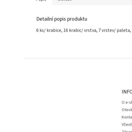
Detailní popis produktu
6 ks/ krabice, 16 krabic/ vrstva, 7 vrstev/ paleta
Z
á
p
a
t
INF
í
O e-s
Oteví
Konta
Všeob