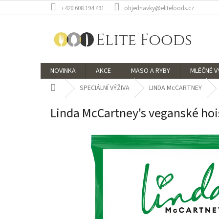
Přejít
+420 608 194 491
objednavky@elitefoods.cz
na
obsah
NOVINKA
AKCE
MASO A RYBY
MLÉČNÉ 
Domů
SPECIÁLNÍ VÝŽIVA
LINDA McCARTNEY
Linda McCartney's veganské hoi