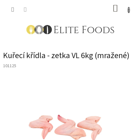
Přejít
NÁKUP
na
obsah
KOŠÍK
Kuřecí křídla - zetka VL 6kg (mražené)
101125