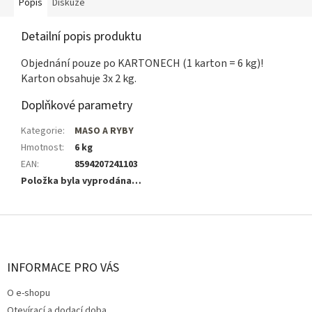
Popis
Diskuze
Detailní popis produktu
Objednání pouze po KARTONECH (1 karton = 6 kg)!
Karton obsahuje 3x 2 kg.
Doplňkové parametry
Kategorie
:
MASO A RYBY
Hmotnost
:
6 kg
EAN
:
8594207241103
Položka byla vyprodána…
Z
á
p
a
INFORMACE PRO VÁS
t
O e-shopu
í
Otevírací a dodací doba