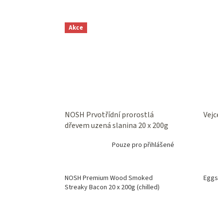
Akce
NOSH Prvotřídní prorostlá
Vejc
dřevem uzená slanina 20 x 200g
(chlazená)
Pouze pro přihlášené
NOSH Premium Wood Smoked
Eggs
Streaky Bacon 20 x 200g (chilled)