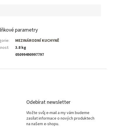
lňkové parametry
gorie
:
MEZINÁRODNÍ KUCHYNĚ
nost
:
3.8 kg
05099490997797
Odebírat newsletter
Vložte svůj e-mail a my vám budeme
zasílat informace o nových produktech
na našem e-shopu.