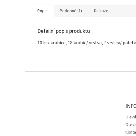
Popis
Podobné (1)
Diskuze
Detailní popis produktu
10 ks/ krabice, 18 krabic/ vrstva, 7 vrstev/ palet
Z
á
p
a
t
INF
í
O e-s
Oteví
Konta