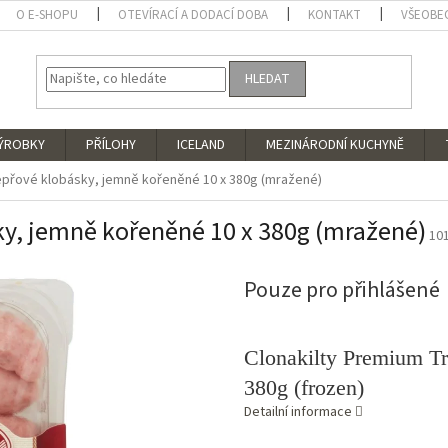
O E-SHOPU
OTEVÍRACÍ A DODACÍ DOBA
KONTAKT
VŠEOBE
HLEDAT
VÝROBKY
PŘÍLOHY
ICELAND
MEZINÁRODNÍ KUCHYNĚ
vepřové klobásky, jemně kořeněné 10 x 380g (mražené)
sky, jemně kořeněné 10 x 380g (mražené)
10
Pouze pro přihlášené
Clonakilty Premium Tra
380g (frozen)
Detailní informace