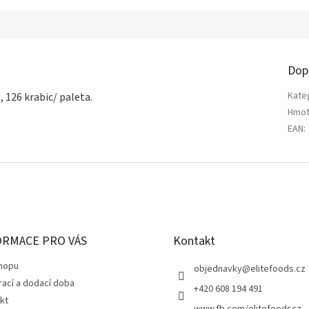
Dop
Kate
a, 126 krabic/ paleta.
Hmot
EAN
:
ORMACE PRO VÁS
Kontakt
hopu
objednavky
@
elitefoods.cz
rací a dodací doba
+420 608 194 491
kt
www.fb.com/elitefoodscz