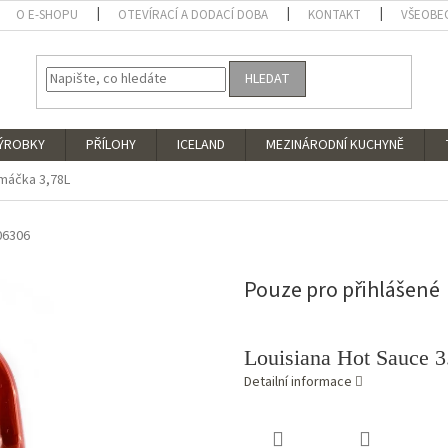
O E-SHOPU
OTEVÍRACÍ A DODACÍ DOBA
KONTAKT
VŠEOBE
HLEDAT
VÝROBKY
PŘÍLOHY
ICELAND
MEZINÁRODNÍ KUCHYNĚ
omáčka 3,78L
06306
Pouze pro přihlášené
Louisiana Hot Sauce 
Detailní informace