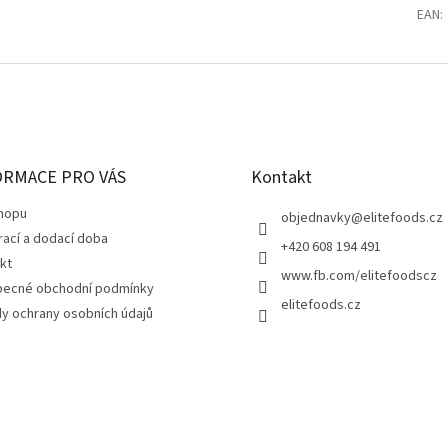
EAN
:
ORMACE PRO VÁS
Kontakt
hopu
objednavky
@
elitefoods.cz
rací a dodací doba
+420 608 194 491
kt
www.fb.com/elitefoodscz
ecné obchodní podmínky
elitefoods.cz
y ochrany osobních údajů