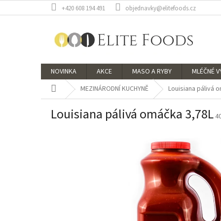
Přejít
+420 608 194 491
objednavky@elitefoods.cz
na
obsah
NOVINKA
AKCE
MASO A RYBY
MLÉČNÉ 
Domů
MEZINÁRODNÍ KUCHYNĚ
Louisiana pálivá 
Louisiana pálivá omáčka 3,78L
4