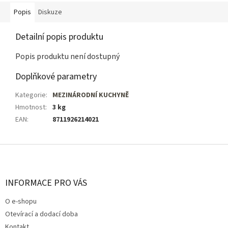
Popis
Diskuze
Detailní popis produktu
Popis produktu není dostupný
Doplňkové parametry
Kategorie
:
MEZINÁRODNÍ KUCHYNĚ
Hmotnost
:
3 kg
EAN
:
8711926214021
Z
á
p
a
INFORMACE PRO VÁS
t
O e-shopu
í
Otevírací a dodací doba
Kontakt