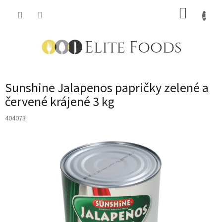
Přejít
NÁKUP
na
obsah
KOŠÍK
Sunshine Jalapenos papričky zelené a
červené krájené 3 kg
404073