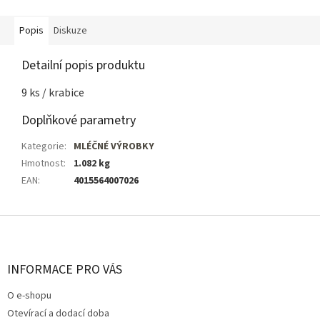
Popis
Diskuze
Detailní popis produktu
9 ks / krabice
Doplňkové parametry
Kategorie
:
MLÉČNÉ VÝROBKY
Hmotnost
:
1.082 kg
EAN
:
4015564007026
Z
á
p
a
INFORMACE PRO VÁS
t
O e-shopu
í
Otevírací a dodací doba