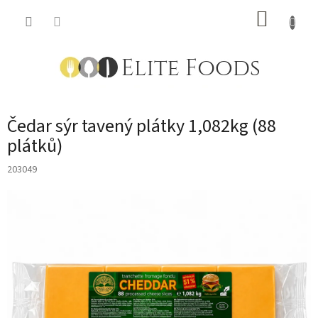
Přejít
NÁKUP
na
obsah
KOŠÍK
Čedar sýr tavený plátky 1,082kg (88
plátků)
203049