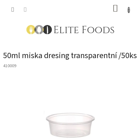
Přejít
NÁKUP
na
obsah
KOŠÍK
50ml miska dresing transparentní /50ks
410009