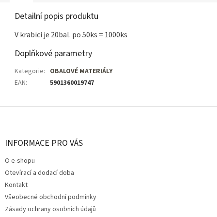
Detailní popis produktu
V krabici je 20bal. po 50ks = 1000ks
Doplňkové parametry
Kategorie
:
OBALOVÉ MATERIÁLY
EAN
:
5901360019747
Z
á
p
a
INFORMACE PRO VÁS
t
O e-shopu
í
Otevírací a dodací doba
Kontakt
Všeobecné obchodní podmínky
Zásady ochrany osobních údajů